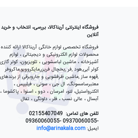
فروشگاه اینترنتی آریناکالا، بررسی، انتخاب و خرید
آنلاین
فروشگاه تخصصی لوازم خانگی آریناکالا ارائه کننده
محصولات لوازم الکترونیکی و دیجیتالی ، لوازم
آشپزخانه ، ماشین لباسشویی ، تلویزیون، کولر گازی,
کولر آبی,هود ,فر ,یخچال فریزر,مایکروویو,ماکروفر
,قهوه ساز ,ماشین ظرفشویی و جاروبرقی از برندهای
معتبرسامسونگ، ال جی ، سونی ، فیلیپس ،
الکترواستیل، لتو، امرسان ، دوو ، اسنوا ، پاکشوما ،
آبسال ، عالی نسب ، فلر ، دلونگی ، تفال
تلفن های تماس:
55407049
021
-09370060055 -09360060055
ایمیل:
info@arinakala.com