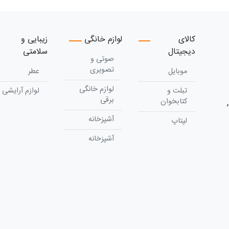
کالای
لوازم خانگی
زیبایی و
دیجیتال
سلامتی
صوتی و
تصویری
موبایل
عطر
لوازم خانگی
تبلت و
لوازم آرایشی
برقی
کتابخوان
آشپزخانه
لپتاپ
آشپزخانه